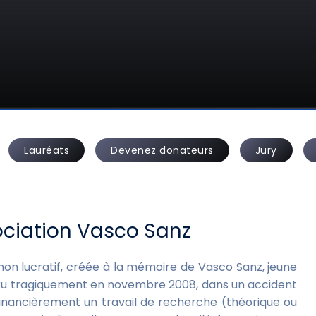
Lauréats
Devenez donateurs
Jury
sociation Vasco Sanz
non lucratif, créée à la mémoire de Vasco Sanz, jeune
aru tragiquement en novembre 2008, dans un accident
financièrement un travail de recherche (théorique ou